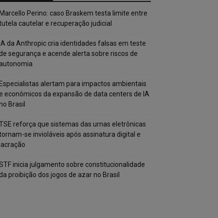
Marcello Perino: caso Braskem testa limite entre
tutela cautelar e recuperação judicial
IA da Anthropic cria identidades falsas em teste
de segurança e acende alerta sobre riscos de
autonomia
Especialistas alertam para impactos ambientais
e econômicos da expansão de data centers de IA
no Brasil
TSE reforça que sistemas das urnas eletrônicas
tornam-se invioláveis após assinatura digital e
lacração
STF inicia julgamento sobre constitucionalidade
da proibição dos jogos de azar no Brasil