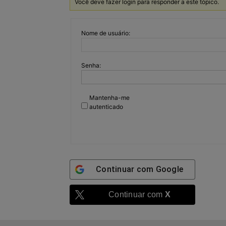
Você deve fazer login para responder a este tópico.
Nome de usuário:
Senha:
Mantenha-me
autenticado
Continuar com
Google
Continuar com
X