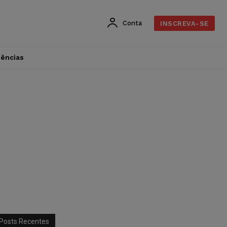
Conta
INSCREVA-SE
dências
Posts Recentes