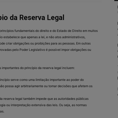
pio da Reserva Legal
 princípios fundamentais do direito e do Estado de Direito em muitos
ípio estabelece que apenas a lei, e não atos administrativos,
ode criar obrigações ou proibições para as pessoas. Em outras
rovadas pelo Poder Legislativo é possível impor obrigações ou
 importantes do princípio da reserva legal incluem:
rincípio serve como uma limitação importante ao poder do
não possa agir arbitrariamente ou tomar decisões que afetem os
 da reserva legal também impede que as autoridades públicas
ia ou interpretação extensiva das leis. Ou seja, as normas
as.