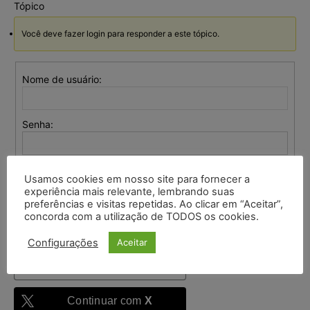
Tópico
Você deve fazer login para responder a este tópico.
Nome de usuário:
Senha:
Mantenha-me
Usamos cookies em nosso site para fornecer a
autenticado
experiência mais relevante, lembrando suas
preferências e visitas repetidas. Ao clicar em “Aceitar”,
Entrar
concorda com a utilização de TODOS os cookies.
Configurações
Aceitar
Continuar com
Google
Continuar com
X