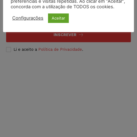
Inscreva-se
preferências e visitas repetidas. Ao clicar em “Aceitar”,
concorda com a utilização de TODOS os cookies.
Configurações
Aceitar
INSCREVER
Li e aceito a
Política de Privacidade
.