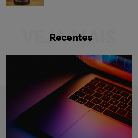
VEJA MAIS
Recentes