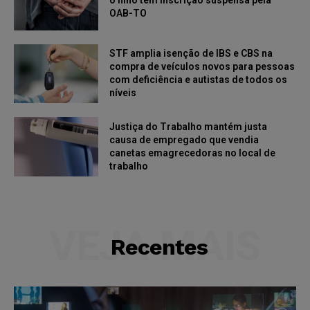
o filho tem inscrição suspensa pela
OAB-TO
STF amplia isenção de IBS e CBS na
compra de veículos novos para pessoas
com deficiência e autistas de todos os
níveis
Justiça do Trabalho mantém justa
causa de empregado que vendia
canetas emagrecedoras no local de
trabalho
VEJA MAIS
Recentes