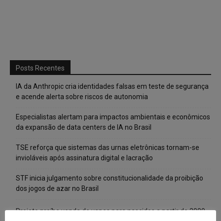
Posts Recentes
IA da Anthropic cria identidades falsas em teste de segurança
e acende alerta sobre riscos de autonomia
Especialistas alertam para impactos ambientais e econômicos
da expansão de data centers de IA no Brasil
TSE reforça que sistemas das urnas eletrônicas tornam-se
invioláveis após assinatura digital e lacração
STF inicia julgamento sobre constitucionalidade da proibição
dos jogos de azar no Brasil
Projeto proíbe venda de vapes para nascidos a partir de 2009