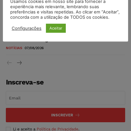
Usamos cookies em nosso site para fornecer a
STF amplia isenção de IBS e CBS na compra de veículos
experiência mais relevante, lembrando suas
novos para pessoas com deficiência e autistas de todos os
preferências e visitas repetidas. Ao clicar em “Aceitar”,
níveis
concorda com a utilização de TODOS os cookies.
DIREITO TRIBUTÁRIO
07/08/2026
Configurações
Aceitar
Justiça do Trabalho mantém justa causa de empregado que
vendia canetas emagrecedoras no local de trabalho
NOTÍCIAS
07/08/2026
Inscreva-se
INSCREVER
Li e aceito a
Política de Privacidade
.