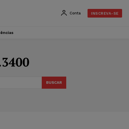
Conta
INSCREVA-SE
dências
.3400
BUSCAR