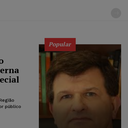
Popular
o
terna
ecial
 Região
or público