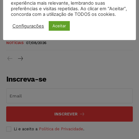
experiência mais relevante, lembrando suas
níveis
preferências e visitas repetidas. Ao clicar em “Aceitar”,
concorda com a utilização de TODOS os cookies.
DIREITO TRIBUTÁRIO
07/08/2026
Configurações
Aceitar
Justiça do Trabalho mantém justa causa de empregado que
vendia canetas emagrecedoras no local de trabalho
NOTÍCIAS
07/08/2026
Inscreva-se
INSCREVER
Li e aceito a
Política de Privacidade
.