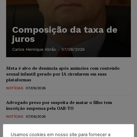
Composição da taxa de
juros
Carlos Henrique Abrão
-
07/08/2026
Meta é alvo de denúncia após anúncios com conteúdo
sexual infantil gerado por IA circularem em suas
plataformas
NOTÍCIAS
07/08/2026
Advogado preso por suspeita de matar o filho tem
inscrição suspensa pela OAB-TO
NOTÍCIAS
07/08/2026
STF amplia isenção de IBS e CBS na compra de veículos
Usamos cookies em nosso site para fornecer a
novos para pessoas com deficiência e autistas de todos os