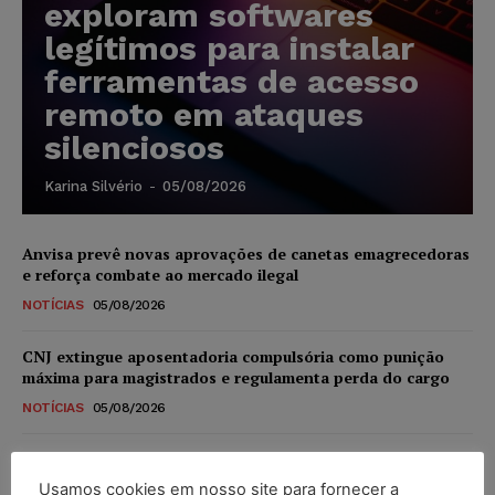
exploram softwares
legítimos para instalar
ferramentas de acesso
remoto em ataques
silenciosos
Karina Silvério
-
05/08/2026
Anvisa prevê novas aprovações de canetas emagrecedoras
e reforça combate ao mercado ilegal
NOTÍCIAS
05/08/2026
CNJ extingue aposentadoria compulsória como punição
máxima para magistrados e regulamenta perda do cargo
NOTÍCIAS
05/08/2026
Justiça de SP rejeita ação da família de Alexandre de
Moraes contra senador Alessandro Vieira
Usamos cookies em nosso site para fornecer a