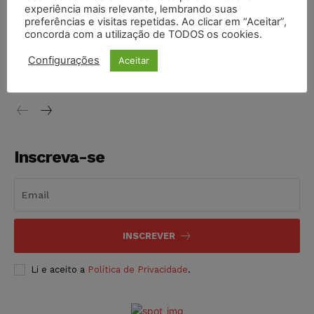
experiência mais relevante, lembrando suas
NOTÍCIAS
05/08/2026
preferências e visitas repetidas. Ao clicar em “Aceitar”,
concorda com a utilização de TODOS os cookies.
Conselho Nacional de Justiça determina afastamento da
juíza Gabriela Hardt por dois anos
Configurações
Aceitar
NOTÍCIAS
05/08/2026
Inscreva-se
INSCREVER
Li e aceito a
Política de Privacidade
.