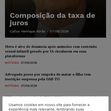
Composição da taxa de
juros
Carlos Henrique Abrão
-
07/08/2026
Meta é alvo de denúncia após anúncios com conteúdo
sexual infantil gerado por IA circularem em suas
plataformas
NOTÍCIAS
07/08/2026
Advogado preso por suspeita de matar o filho tem
inscrição suspensa pela OAB-TO
NOTÍCIAS
07/08/2026
STF amplia isenção de IBS e CBS na compra de veículos
novos para pessoas com deficiência e autistas de todos os
Usamos cookies em nosso site para fornecer a
níveis
experiência mais relevante, lembrando suas