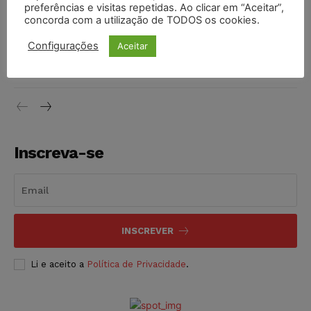
preferências e visitas repetidas. Ao clicar em “Aceitar”,
DIREITO TRIBUTÁRIO
07/08/2026
concorda com a utilização de TODOS os cookies.
Justiça do Trabalho mantém justa causa de empregado que
Configurações
Aceitar
vendia canetas emagrecedoras no local de trabalho
NOTÍCIAS
07/08/2026
Inscreva-se
INSCREVER
Li e aceito a
Política de Privacidade
.