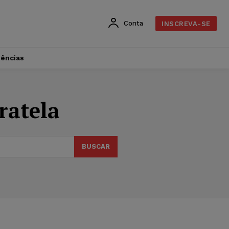
Conta
INSCREVA-SE
dências
ratela
BUSCAR