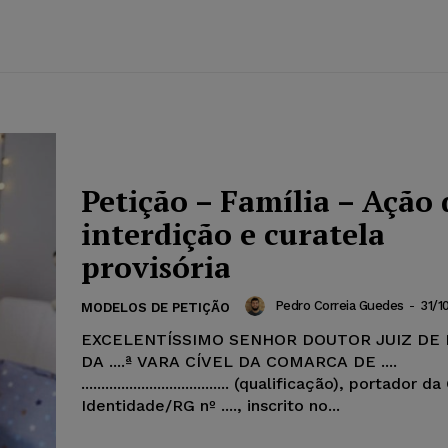
Petição – Família – Ação 
interdição e curatela
provisória
Pedro Correia Guedes
-
31/1
MODELOS DE PETIÇÃO
EXCELENTÍSSIMO SENHOR DOUTOR JUIZ DE 
DA ....ª VARA CÍVEL DA COMARCA DE ....
..................................... (qualificação), portado
Identidade/RG nº ...., inscrito no...