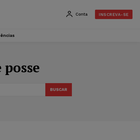
Conta
INSCREVA-SE
dências
e posse
BUSCAR