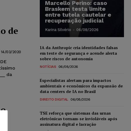
Marcello Perino: caso
Braskem testa limite
entre tutela cautelar e
recuperação judicial
ão de
Karina Silvério
-
06/08/2026
IA da Anthropic cria identidades falsas
14/03/2020
em teste de segurança e acende alerta
sobre riscos de autonomia
 DE
NOTÍCIAS
06/08/2026
íssimo
___ da
Especialistas alertam para impactos
ambientais e econômicos da expansão de
data centers de IA no Brasil
DIREITO DIGITAL
06/08/2026
ão
TSE reforça que sistemas das urnas
eletrônicas tornam-se invioláveis após
assinatura digital e lacração
om