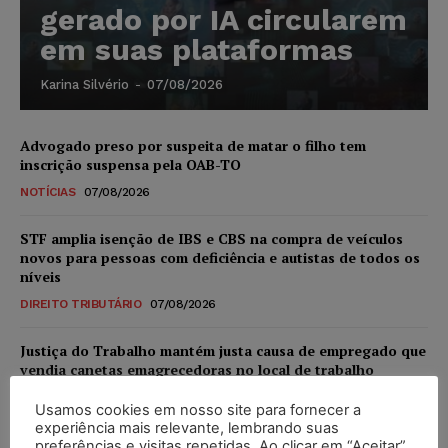
gerado por IA circularem
em suas plataformas
Karina Silvério
-
07/08/2026
Advogado preso por suspeita de matar o filho tem
inscrição suspensa pela OAB-TO
NOTÍCIAS
07/08/2026
STF amplia isenção de IBS e CBS na compra de veículos
novos para pessoas com deficiência e autistas de todos os
níveis
DIREITO TRIBUTÁRIO
07/08/2026
Justiça do Trabalho mantém justa causa de empregado que
vendia canetas emagrecedoras no local de trabalho
NOTÍCIAS
07/08/2026
Usamos cookies em nosso site para fornecer a
experiência mais relevante, lembrando suas
Justiça de SP decreta prisão de suspeito investigado na
preferências e visitas repetidas. Ao clicar em “Aceitar”,