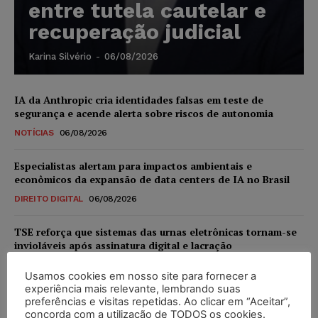
entre tutela cautelar e
recuperação judicial
Karina Silvério
-
06/08/2026
IA da Anthropic cria identidades falsas em teste de
segurança e acende alerta sobre riscos de autonomia
NOTÍCIAS
06/08/2026
Especialistas alertam para impactos ambientais e
econômicos da expansão de data centers de IA no Brasil
DIREITO DIGITAL
06/08/2026
TSE reforça que sistemas das urnas eletrônicas tornam-se
invioláveis após assinatura digital e lacração
NOTÍCIAS
06/08/2026
Usamos cookies em nosso site para fornecer a
experiência mais relevante, lembrando suas
STF inicia julgamento sobre constitucionalidade da
preferências e visitas repetidas. Ao clicar em “Aceitar”,
proibição dos jogos de azar no Brasil
concorda com a utilização de TODOS os cookies.