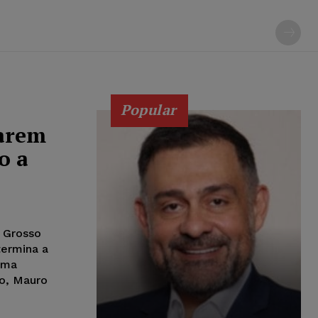
Popular
arem
o a
 Grosso
termina a
ima
do, Mauro