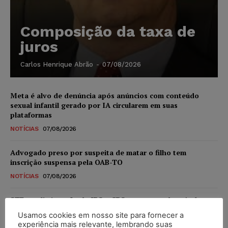
Composição da taxa de
juros
Carlos Henrique Abrão
-
07/08/2026
Meta é alvo de denúncia após anúncios com conteúdo
sexual infantil gerado por IA circularem em suas
plataformas
NOTÍCIAS
07/08/2026
Advogado preso por suspeita de matar o filho tem
inscrição suspensa pela OAB-TO
NOTÍCIAS
07/08/2026
STF amplia isenção de IBS e CBS na compra de veículos
novos para pessoas com deficiência e autistas de todos os
Usamos cookies em nosso site para fornecer a
níveis
experiência mais relevante, lembrando suas