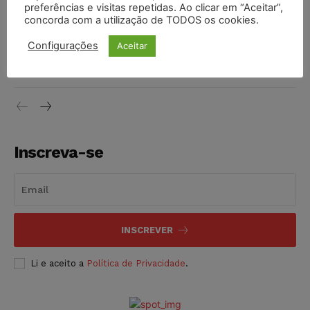
preferências e visitas repetidas. Ao clicar em “Aceitar”,
DIREITO TRIBUTÁRIO
07/08/2026
concorda com a utilização de TODOS os cookies.
Justiça do Trabalho mantém justa causa de empregado que
Configurações
Aceitar
vendia canetas emagrecedoras no local de trabalho
NOTÍCIAS
07/08/2026
Inscreva-se
INSCREVER
Li e aceito a
Política de Privacidade
.