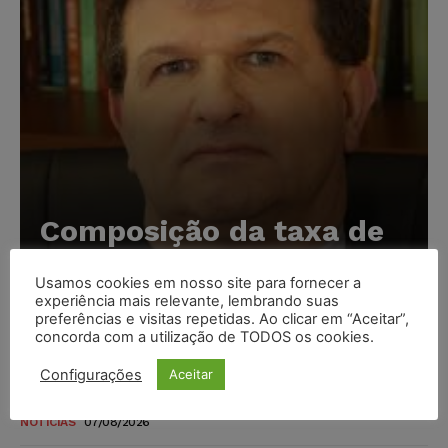
Composição da taxa de
juros
Usamos cookies em nosso site para fornecer a
Carlos Henrique Abrão
-
07/08/2026
experiência mais relevante, lembrando suas
preferências e visitas repetidas. Ao clicar em “Aceitar”,
concorda com a utilização de TODOS os cookies.
Meta é alvo de denúncia após anúncios com conteúdo
Configurações
sexual infantil gerado por IA circularem em suas
Aceitar
plataformas
NOTÍCIAS
07/08/2026