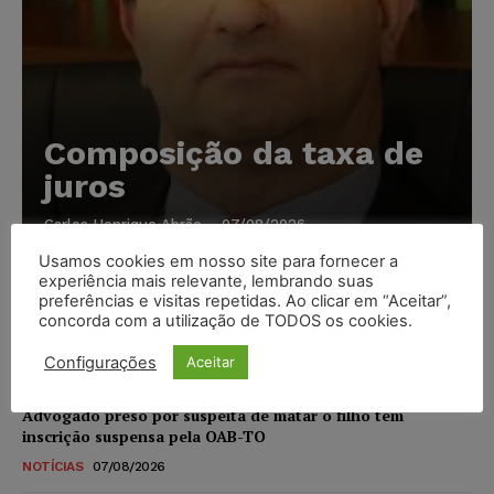
Composição da taxa de
juros
Carlos Henrique Abrão
-
07/08/2026
Usamos cookies em nosso site para fornecer a
experiência mais relevante, lembrando suas
Meta é alvo de denúncia após anúncios com conteúdo
preferências e visitas repetidas. Ao clicar em “Aceitar”,
sexual infantil gerado por IA circularem em suas
concorda com a utilização de TODOS os cookies.
plataformas
Configurações
Aceitar
NOTÍCIAS
07/08/2026
Advogado preso por suspeita de matar o filho tem
inscrição suspensa pela OAB-TO
NOTÍCIAS
07/08/2026