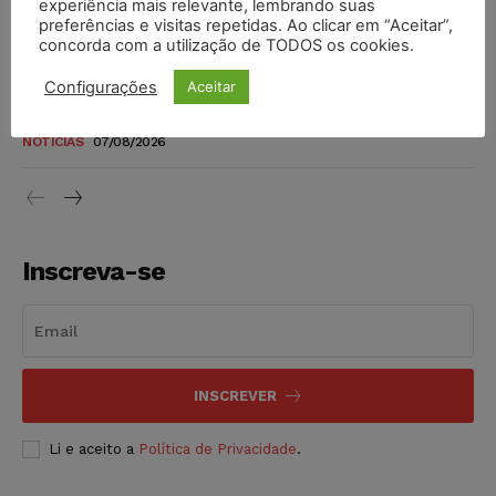
experiência mais relevante, lembrando suas
níveis
preferências e visitas repetidas. Ao clicar em “Aceitar”,
DIREITO TRIBUTÁRIO
07/08/2026
concorda com a utilização de TODOS os cookies.
Configurações
Aceitar
Justiça do Trabalho mantém justa causa de empregado que
vendia canetas emagrecedoras no local de trabalho
NOTÍCIAS
07/08/2026
Inscreva-se
INSCREVER
Li e aceito a
Política de Privacidade
.