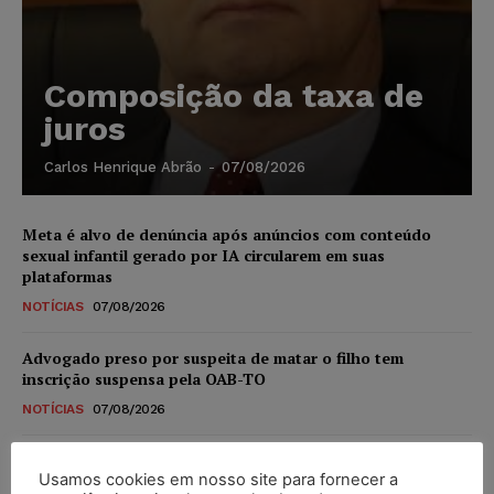
Composição da taxa de
juros
Carlos Henrique Abrão
-
07/08/2026
Meta é alvo de denúncia após anúncios com conteúdo
sexual infantil gerado por IA circularem em suas
plataformas
NOTÍCIAS
07/08/2026
Advogado preso por suspeita de matar o filho tem
inscrição suspensa pela OAB-TO
NOTÍCIAS
07/08/2026
STF amplia isenção de IBS e CBS na compra de veículos
Usamos cookies em nosso site para fornecer a
novos para pessoas com deficiência e autistas de todos os