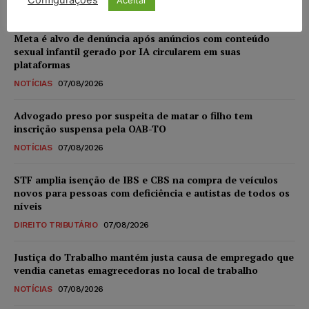
Configurações
Meta é alvo de denúncia após anúncios com conteúdo
sexual infantil gerado por IA circularem em suas
plataformas
NOTÍCIAS
07/08/2026
Advogado preso por suspeita de matar o filho tem
inscrição suspensa pela OAB-TO
NOTÍCIAS
07/08/2026
STF amplia isenção de IBS e CBS na compra de veículos
novos para pessoas com deficiência e autistas de todos os
níveis
DIREITO TRIBUTÁRIO
07/08/2026
Justiça do Trabalho mantém justa causa de empregado que
vendia canetas emagrecedoras no local de trabalho
NOTÍCIAS
07/08/2026