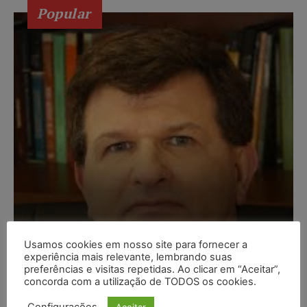
Popular
Usamos cookies em nosso site para fornecer a
Composição da taxa de
experiência mais relevante, lembrando suas
preferências e visitas repetidas. Ao clicar em “Aceitar”,
juros
concorda com a utilização de TODOS os cookies.
Carlos Henrique Abrão
-
07/08/2026
Aceitar