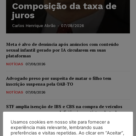
Composição da taxa de
juros
Carlos Henrique Abrão
-
07/08/2026
Meta é alvo de denúncia após anúncios com conteúdo
sexual infantil gerado por IA circularem em suas
plataformas
NOTÍCIAS
07/08/2026
Advogado preso por suspeita de matar o filho tem
inscrição suspensa pela OAB-TO
NOTÍCIAS
07/08/2026
STF amplia isenção de IBS e CBS na compra de veículos
novos para pessoas com deficiência e autistas de todos os
níveis
Usamos cookies em nosso site para fornecer a
DIREITO TRIBUTÁRIO
07/08/2026
experiência mais relevante, lembrando suas
preferências e visitas repetidas. Ao clicar em “Aceitar”,