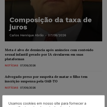
Composição da taxa de
juros
Carlos Henrique Abrão
-
07/08/2026
Meta é alvo de denúncia após anúncios com conteúdo
sexual infantil gerado por IA circularem em suas
plataformas
NOTÍCIAS
07/08/2026
Advogado preso por suspeita de matar o filho tem
inscrição suspensa pela OAB-TO
NOTÍCIAS
07/08/2026
STF amplia isenção de IBS e CBS na compra de veículos
novos para pessoas com deficiência e autistas de todos os
Usamos cookies em nosso site para fornecer a