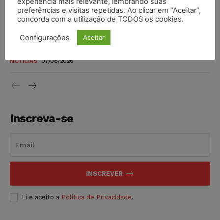
experiência mais relevante, lembrando suas
níveis
preferências e visitas repetidas. Ao clicar em “Aceitar”,
DIREITO TRIBUTÁRIO
07/08/2026
concorda com a utilização de TODOS os cookies.
Configurações
Aceitar
Justiça do Trabalho mantém justa causa de empregado que
vendia canetas emagrecedoras no local de trabalho
NOTÍCIAS
07/08/2026
Inscreva-se
INSCREVER
Li e aceito a
Política de Privacidade
.