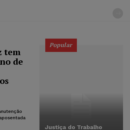
Popular
z tem
ano de
os
manutenção
 aposentada
Justiça do Trabalho