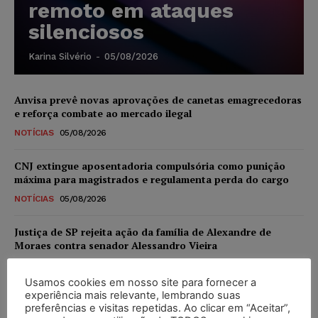
remoto em ataques
silenciosos
Karina Silvério
-
05/08/2026
Anvisa prevê novas aprovações de canetas emagrecedoras
e reforça combate ao mercado ilegal
NOTÍCIAS
05/08/2026
CNJ extingue aposentadoria compulsória como punição
máxima para magistrados e regulamenta perda do cargo
NOTÍCIAS
05/08/2026
Justiça de SP rejeita ação da família de Alexandre de
Moraes contra senador Alessandro Vieira
NOTÍCIAS
05/08/2026
Usamos cookies em nosso site para fornecer a
experiência mais relevante, lembrando suas
Conselho Nacional de Justiça determina afastamento da
preferências e visitas repetidas. Ao clicar em “Aceitar”,
juíza Gabriela Hardt por dois anos