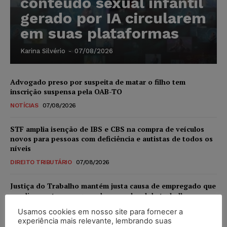
conteúdo sexual infantil
gerado por IA circularem
em suas plataformas
Karina Silvério
-
07/08/2026
Advogado preso por suspeita de matar o filho tem
inscrição suspensa pela OAB-TO
NOTÍCIAS
07/08/2026
STF amplia isenção de IBS e CBS na compra de veículos
novos para pessoas com deficiência e autistas de todos os
níveis
DIREITO TRIBUTÁRIO
07/08/2026
Justiça do Trabalho mantém justa causa de empregado que
vendia canetas emagrecedoras no local de trabalho
NOTÍCIAS
07/08/2026
Usamos cookies em nosso site para fornecer a
experiência mais relevante, lembrando suas