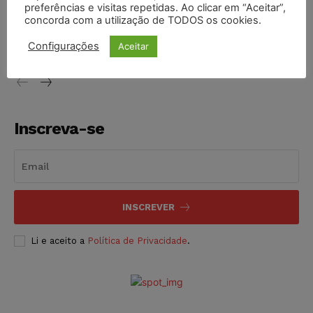
preferências e visitas repetidas. Ao clicar em “Aceitar”,
Justiça de SP decreta prisão de suspeito investigado na
concorda com a utilização de TODOS os cookies.
morte de advogado
Configurações
Aceitar
NOTÍCIAS
07/08/2026
Inscreva-se
INSCREVER
Li e aceito a
Política de Privacidade
.