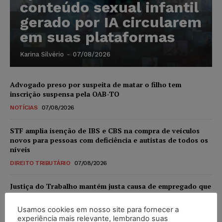
conteúdo sexual infantil
gerado por IA circularem
em suas plataformas
Karina Silvério
-
07/08/2026
Advogado preso por suspeita de matar o filho tem
inscrição suspensa pela OAB-TO
NOTÍCIAS
07/08/2026
STF amplia isenção de IBS e CBS na compra de veículos
novos para pessoas com deficiência e autistas de todos os
níveis
DIREITO TRIBUTÁRIO
07/08/2026
Justiça do Trabalho mantém justa causa de empregado que
vendia canetas emagrecedoras no local de trabalho
Usamos cookies em nosso site para fornecer a
NOTÍCIAS
07/08/2026
experiência mais relevante, lembrando suas