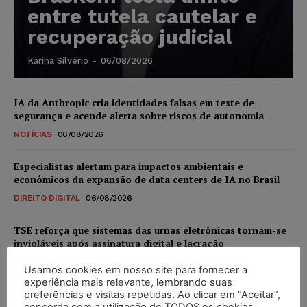
entre tutela cautelar e
recuperação judicial
Karina Silvério
-
06/08/2026
IA da Anthropic cria identidades falsas em teste de
segurança e acende alerta sobre riscos de autonomia
NOTÍCIAS
06/08/2026
Especialistas alertam para impactos ambientais e
econômicos da expansão de data centers de IA no Brasil
DIREITO DIGITAL
06/08/2026
TSE reforça que sistemas das urnas eletrônicas tornam-se
invioláveis após assinatura digital e lacração
NOTÍCIAS
06/08/2026
Usamos cookies em nosso site para fornecer a
experiência mais relevante, lembrando suas
STF inicia julgamento sobre constitucionalidade da
preferências e visitas repetidas. Ao clicar em “Aceitar”,
proibição dos jogos de azar no Brasil
concorda com a utilização de TODOS os cookies.