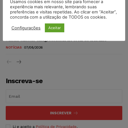
Usamos cookies em nosso site para fornecer a
STF amplia isenção de IBS e CBS na compra de veículos
experiência mais relevante, lembrando suas
novos para pessoas com deficiência e autistas de todos os
preferências e visitas repetidas. Ao clicar em “Aceitar”,
níveis
concorda com a utilização de TODOS os cookies.
DIREITO TRIBUTÁRIO
07/08/2026
Configurações
Aceitar
Justiça do Trabalho mantém justa causa de empregado que
vendia canetas emagrecedoras no local de trabalho
NOTÍCIAS
07/08/2026
Inscreva-se
INSCREVER
Li e aceito a
Política de Privacidade
.