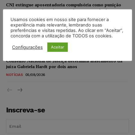
CNJ extingue aposentadoria compulsória como punição
máxima para magistrados e regulamenta perda do cargo
NOTÍCIAS
05/08/2026
Usamos cookies em nosso site para fornecer a
experiência mais relevante, lembrando suas
preferências e visitas repetidas. Ao clicar em “Aceitar”,
Justiça de SP rejeita ação da família de Alexandre de
concorda com a utilização de TODOS os cookies.
Moraes contra senador Alessandro Vieira
Configurações
Aceitar
NOTÍCIAS
05/08/2026
Conselho Nacional de Justiça determina afastamento da
juíza Gabriela Hardt por dois anos
NOTÍCIAS
05/08/2026
Inscreva-se