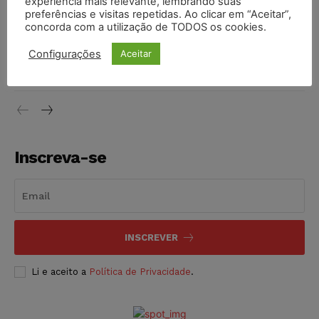
experiência mais relevante, lembrando suas
NOTÍCIAS
06/08/2026
preferências e visitas repetidas. Ao clicar em “Aceitar”,
concorda com a utilização de TODOS os cookies.
STF inicia julgamento sobre constitucionalidade da
Configurações
Aceitar
proibição dos jogos de azar no Brasil
NOTÍCIAS
06/08/2026
Inscreva-se
INSCREVER
Li e aceito a
Política de Privacidade
.