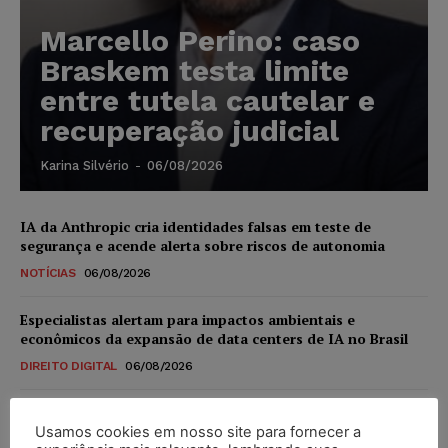
Marcello Perino: caso
Braskem testa limite
entre tutela cautelar e
recuperação judicial
Karina Silvério
-
06/08/2026
IA da Anthropic cria identidades falsas em teste de
segurança e acende alerta sobre riscos de autonomia
NOTÍCIAS
06/08/2026
Especialistas alertam para impactos ambientais e
econômicos da expansão de data centers de IA no Brasil
DIREITO DIGITAL
06/08/2026
TSE reforça que sistemas das urnas eletrônicas tornam-se
invioláveis após assinatura digital e lacração
Usamos cookies em nosso site para fornecer a