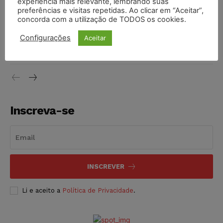
experiência mais relevante, lembrando suas
NOTÍCIAS
10/08/2026
preferências e visitas repetidas. Ao clicar em “Aceitar”,
concorda com a utilização de TODOS os cookies.
Ex-marido de Maria da Penha é preso novamente por
Configurações
Aceitar
descumprir medida protetiva
NOTÍCIAS
10/08/2026
Inscreva-se
INSCREVER
Li e aceito a
Política de Privacidade
.