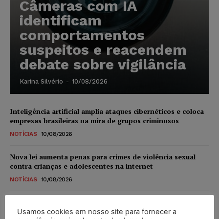
Câmeras com IA
identificam
comportamentos
suspeitos e reacendem
debate sobre vigilância
Karina Silvério
-
10/08/2026
Inteligência artificial amplia ataques cibernéticos e coloca
empresas brasileiras na mira de grupos criminosos
NOTÍCIAS
10/08/2026
Nova lei aumenta penas para crimes de violência sexual
contra crianças e adolescentes na internet
NOTÍCIAS
10/08/2026
Alemanha planeja reformar “minijobs” e ampliar
contribuição previdenciária
Usamos cookies em nosso site para fornecer a