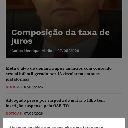
Composição da taxa de
juros
Carlos Henrique Abrão
-
07/08/2026
Meta é alvo de denúncia após anúncios com conteúdo
sexual infantil gerado por IA circularem em suas
plataformas
NOTÍCIAS
07/08/2026
Advogado preso por suspeita de matar o filho tem
inscrição suspensa pela OAB-TO
NOTÍCIAS
07/08/2026
STF amplia isenção de IBS e CBS na compra de veículos