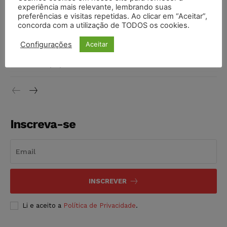
invioláveis após assinatura digital e lacração
experiência mais relevante, lembrando suas
preferências e visitas repetidas. Ao clicar em “Aceitar”,
NOTÍCIAS
06/08/2026
concorda com a utilização de TODOS os cookies.
STF inicia julgamento sobre constitucionalidade da
Configurações
Aceitar
proibição dos jogos de azar no Brasil
NOTÍCIAS
06/08/2026
Inscreva-se
INSCREVER
Li e aceito a
Política de Privacidade
.