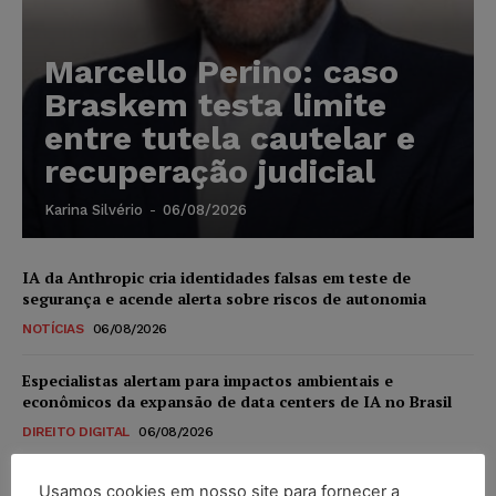
Marcello Perino: caso
Braskem testa limite
entre tutela cautelar e
recuperação judicial
Karina Silvério
-
06/08/2026
IA da Anthropic cria identidades falsas em teste de
segurança e acende alerta sobre riscos de autonomia
NOTÍCIAS
06/08/2026
Especialistas alertam para impactos ambientais e
econômicos da expansão de data centers de IA no Brasil
DIREITO DIGITAL
06/08/2026
TSE reforça que sistemas das urnas eletrônicas tornam-se
Usamos cookies em nosso site para fornecer a