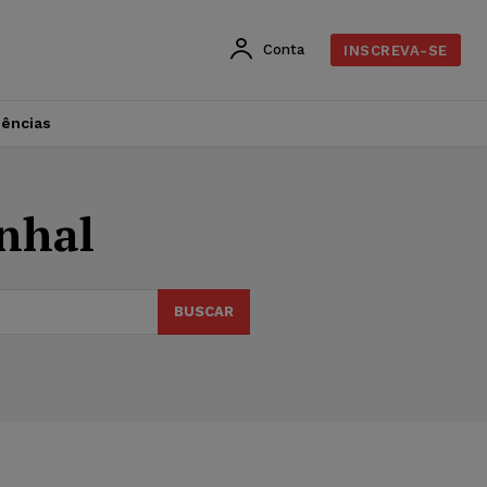
Conta
INSCREVA-SE
dências
inhal
BUSCAR