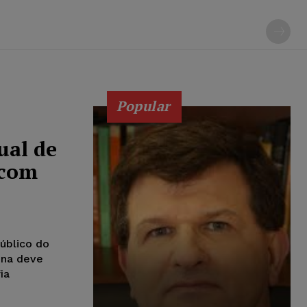
Popular
ual de
 com
úblico do
ina deve
ia