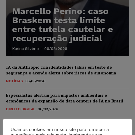
Marcello Perino: caso
Braskem testa limite
entre tutela cautelar e
recuperação judicial
Karina Silvério
-
06/08/2026
IA da Anthropic cria identidades falsas em teste de
segurança e acende alerta sobre riscos de autonomia
NOTÍCIAS
06/08/2026
Especialistas alertam para impactos ambientais e
econômicos da expansão de data centers de IA no Brasil
DIREITO DIGITAL
06/08/2026
TSE reforça que sistemas das urnas eletrônicas tornam-se
invioláveis após assinatura digital e lacração
Usamos cookies em nosso site para fornecer a