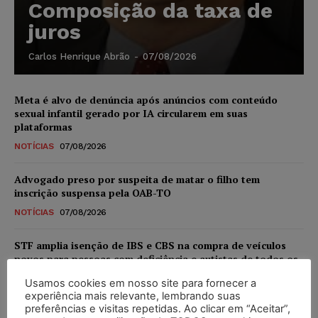
Composição da taxa de
juros
Carlos Henrique Abrão
-
07/08/2026
Meta é alvo de denúncia após anúncios com conteúdo
sexual infantil gerado por IA circularem em suas
plataformas
NOTÍCIAS
07/08/2026
Advogado preso por suspeita de matar o filho tem
inscrição suspensa pela OAB-TO
NOTÍCIAS
07/08/2026
STF amplia isenção de IBS e CBS na compra de veículos
novos para pessoas com deficiência e autistas de todos os
níveis
Usamos cookies em nosso site para fornecer a
DIREITO TRIBUTÁRIO
07/08/2026
experiência mais relevante, lembrando suas
preferências e visitas repetidas. Ao clicar em “Aceitar”,