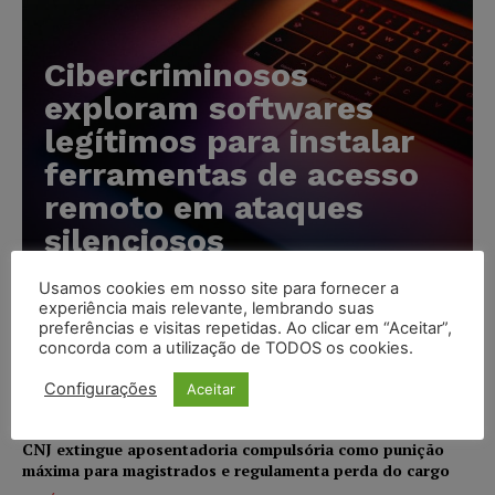
Cibercriminosos
exploram softwares
legítimos para instalar
ferramentas de acesso
remoto em ataques
silenciosos
Karina Silvério
-
05/08/2026
Usamos cookies em nosso site para fornecer a
experiência mais relevante, lembrando suas
preferências e visitas repetidas. Ao clicar em “Aceitar”,
Anvisa prevê novas aprovações de canetas emagrecedoras
concorda com a utilização de TODOS os cookies.
e reforça combate ao mercado ilegal
Configurações
Aceitar
NOTÍCIAS
05/08/2026
CNJ extingue aposentadoria compulsória como punição
máxima para magistrados e regulamenta perda do cargo