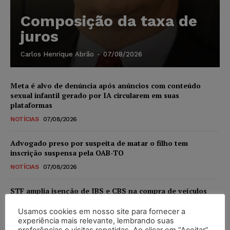
Composição da taxa de
juros
Carlos Henrique Abrão
-
07/08/2026
Meta é alvo de denúncia após anúncios com conteúdo
sexual infantil gerado por IA circularem em suas
plataformas
NOTÍCIAS
07/08/2026
Advogado preso por suspeita de matar o filho tem
inscrição suspensa pela OAB-TO
NOTÍCIAS
07/08/2026
STF amplia isenção de IBS e CBS na compra de veículos
novos para pessoas com deficiência e autistas de todos os
níveis
Usamos cookies em nosso site para fornecer a
experiência mais relevante, lembrando suas
DIREITO TRIBUTÁRIO
07/08/2026