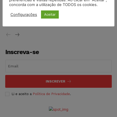
preferências e visitas repetidas. Ao clicar em “Aceitar”,
concorda com a utilização de TODOS os cookies.
Justiça do Trabalho mantém justa causa de empregado que
vendia canetas emagrecedoras no local de trabalho
Configurações
Aceitar
NOTÍCIAS
07/08/2026
Inscreva-se
INSCREVER
Li e aceito a
Política de Privacidade
.