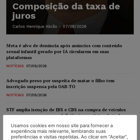
Composição da taxa de
juros
Carlos Henrique Abrão
-
07/08/2026
Meta é alvo de denúncia após anúncios com conteúdo
sexual infantil gerado por IA circularem em suas
plataformas
NOTÍCIAS
07/08/2026
Advogado preso por suspeita de matar o filho tem
inscrição suspensa pela OAB-TO
NOTÍCIAS
07/08/2026
STF amplia isenção de IBS e CBS na compra de veículos
novos para pessoas com deficiência e autistas de todos os
níveis
Usamos cookies em nosso site para fornecer a
DIREITO TRIBUTÁRIO
07/08/2026
experiência mais relevante, lembrando suas
preferências e visitas repetidas. Ao clicar em “Aceitar”,