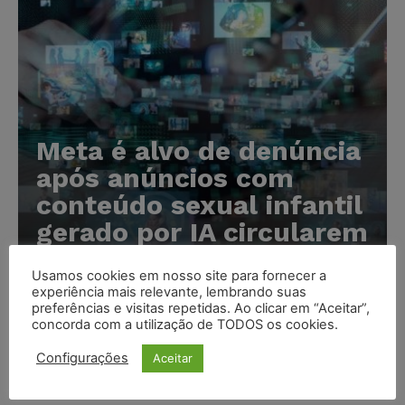
Meta é alvo de denúncia
após anúncios com
conteúdo sexual infantil
gerado por IA circularem
em suas plataformas
Usamos cookies em nosso site para fornecer a
experiência mais relevante, lembrando suas
Karina Silvério
-
07/08/2026
preferências e visitas repetidas. Ao clicar em “Aceitar”,
concorda com a utilização de TODOS os cookies.
Advogado preso por suspeita de matar o filho tem
Configurações
Aceitar
inscrição suspensa pela OAB-TO
NOTÍCIAS
07/08/2026