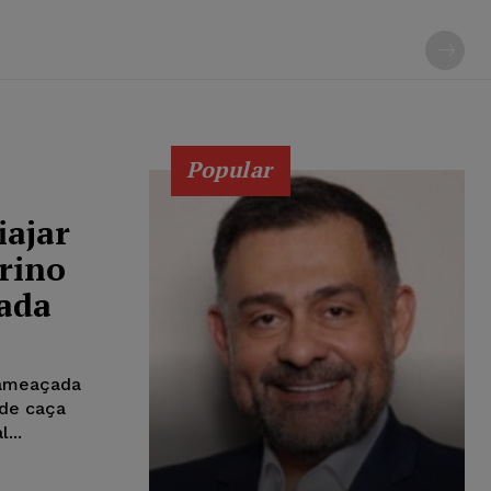
Popular
iajar
rino
ada
á ameaçada
 de caça
...