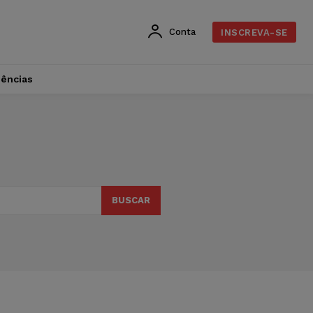
Conta
INSCREVA-SE
dências
BUSCAR