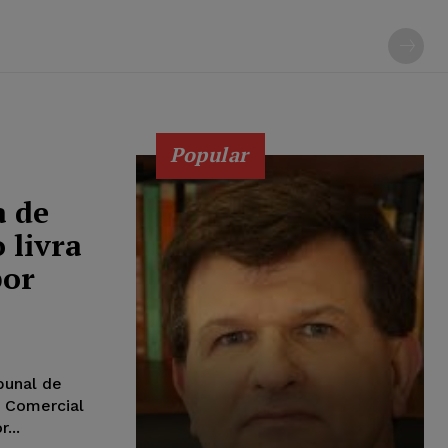
Popular
a de
 livra
por
bunal de
o Comercial
...