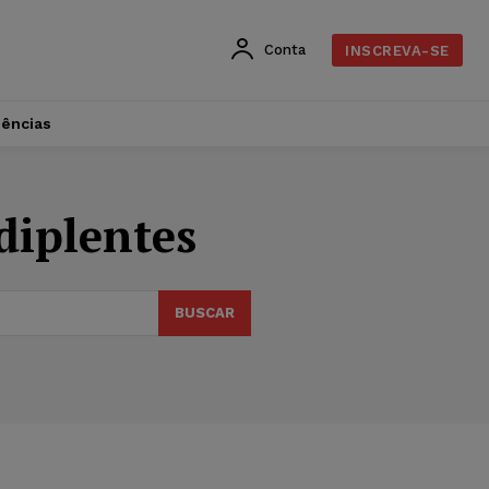
Conta
INSCREVA-SE
dências
diplentes
BUSCAR