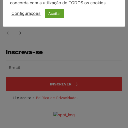
concorda com a utilização de TODOS os cookies.
Justiça do Trabalho mantém justa causa de empregado que
vendia canetas emagrecedoras no local de trabalho
Configurações
Aceitar
NOTÍCIAS
07/08/2026
Inscreva-se
INSCREVER
Li e aceito a
Política de Privacidade
.