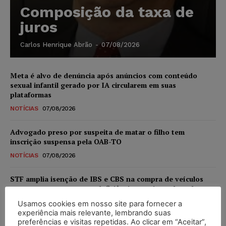
Composição da taxa de
juros
Carlos Henrique Abrão
-
07/08/2026
Meta é alvo de denúncia após anúncios com conteúdo
sexual infantil gerado por IA circularem em suas
plataformas
NOTÍCIAS
07/08/2026
Advogado preso por suspeita de matar o filho tem
inscrição suspensa pela OAB-TO
NOTÍCIAS
07/08/2026
STF amplia isenção de IBS e CBS na compra de veículos
novos para pessoas com deficiência e autistas de todos os
níveis
Usamos cookies em nosso site para fornecer a
experiência mais relevante, lembrando suas
DIREITO TRIBUTÁRIO
07/08/2026
preferências e visitas repetidas. Ao clicar em “Aceitar”,