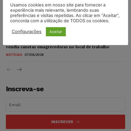
Usamos cookies em nosso site para fornecer a
STF amplia isenção de IBS e CBS na compra de veículos
experiência mais relevante, lembrando suas
novos para pessoas com deficiência e autistas de todos os
preferências e visitas repetidas. Ao clicar em “Aceitar”,
níveis
concorda com a utilização de TODOS os cookies.
DIREITO TRIBUTÁRIO
07/08/2026
Configurações
Aceitar
Justiça do Trabalho mantém justa causa de empregado que
vendia canetas emagrecedoras no local de trabalho
NOTÍCIAS
07/08/2026
Inscreva-se
INSCREVER