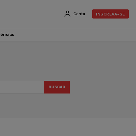
Conta
INSCREVA-SE
dências
BUSCAR