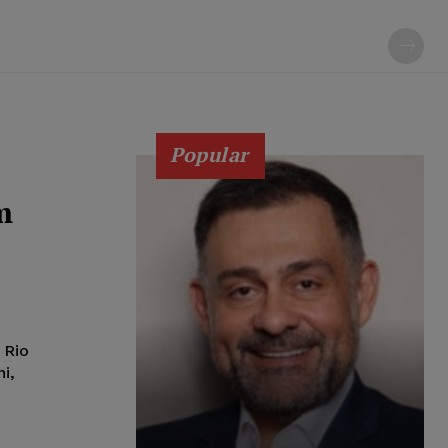
Popular
m
 Rio
i,