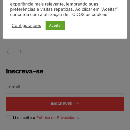
contribuição previdenciária
experiência mais relevante, lembrando suas
preferências e visitas repetidas. Ao clicar em “Aceitar”,
NOTÍCIAS
10/08/2026
concorda com a utilização de TODOS os cookies.
Ex-marido de Maria da Penha é preso novamente por
Configurações
Aceitar
descumprir medida protetiva
NOTÍCIAS
10/08/2026
Inscreva-se
INSCREVER
Li e aceito a
Política de Privacidade
.