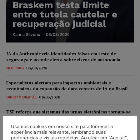
Braskem testa limite
entre tutela cautelar e
recuperação judicial
Karina Silvério
-
06/08/2026
IA da Anthropic cria identidades falsas em teste de
segurança e acende alerta sobre riscos de autonomia
NOTÍCIAS
06/08/2026
Especialistas alertam para impactos ambientais e
econômicos da expansão de data centers de IA no Brasil
DIREITO DIGITAL
06/08/2026
TSE reforça que sistemas das urnas eletrônicas tornam-se
invioláveis após assinatura digital e lacração
Usamos cookies em nosso site para fornecer a
NOTÍCIAS
06/08/2026
experiência mais relevante, lembrando suas
preferências e visitas repetidas. Ao clicar em “Aceitar”,