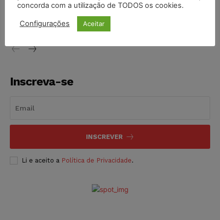
STF inicia julgamento sobre constitucionalidade da
concorda com a utilização de TODOS os cookies.
proibição dos jogos de azar no Brasil
Configurações
Aceitar
NOTÍCIAS
06/08/2026
Inscreva-se
INSCREVER
Li e aceito a
Política de Privacidade
.