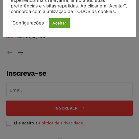
experiência mais relevante, lembrando suas
preferências e visitas repetidas. Ao clicar em “Aceitar”,
DIREITO TRIBUTÁRIO
07/08/2026
concorda com a utilização de TODOS os cookies.
Justiça do Trabalho mantém justa causa de empregado que
Configurações
Aceitar
vendia canetas emagrecedoras no local de trabalho
NOTÍCIAS
07/08/2026
Inscreva-se
INSCREVER
Li e aceito a
Política de Privacidade
.