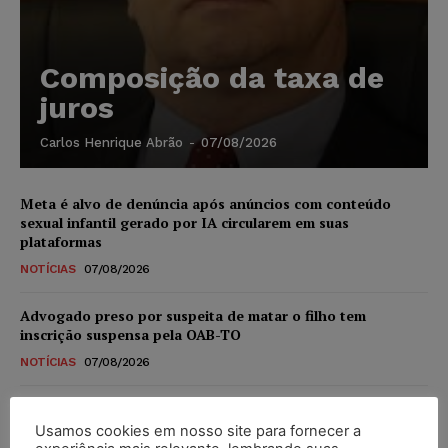
Composição da taxa de
juros
Carlos Henrique Abrão
-
07/08/2026
Meta é alvo de denúncia após anúncios com conteúdo
sexual infantil gerado por IA circularem em suas
plataformas
NOTÍCIAS
07/08/2026
Advogado preso por suspeita de matar o filho tem
inscrição suspensa pela OAB-TO
NOTÍCIAS
07/08/2026
STF amplia isenção de IBS e CBS na compra de veículos
novos para pessoas com deficiência e autistas de todos os
Usamos cookies em nosso site para fornecer a
níveis