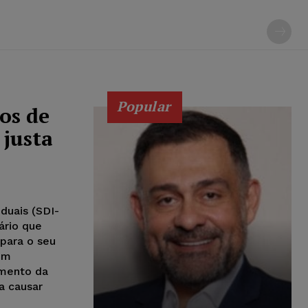
Popular
os de
 justa
iduais (SDI-
ário que
 para o seu
em
imento da
a causar