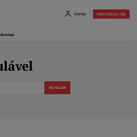
Conta
INSCREVA-SE
dências
ulável
BUSCAR